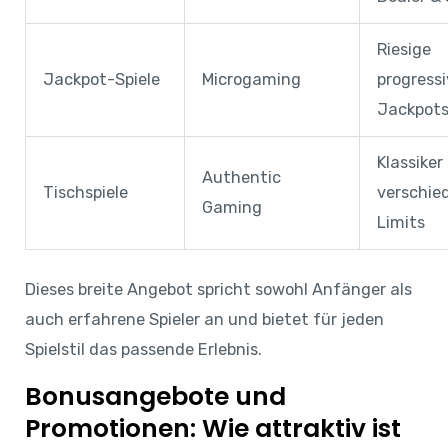
Riesige
Jackpot-Spiele
Microgaming
progressi
Jackpot
Klassiker
Authentic
Tischspiele
verschie
Gaming
Limits
Dieses breite Angebot spricht sowohl Anfänger als
auch erfahrene Spieler an und bietet für jeden
Spielstil das passende Erlebnis.
Bonusangebote und
Promotionen: Wie attraktiv ist