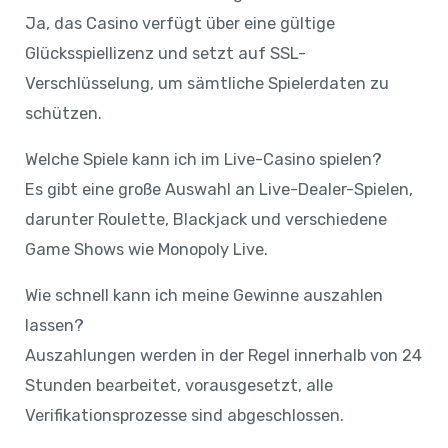
Ja, das Casino verfügt über eine gültige
Glücksspiellizenz und setzt auf SSL-
Verschlüsselung, um sämtliche Spielerdaten zu
schützen.
Welche Spiele kann ich im Live-Casino spielen?
Es gibt eine große Auswahl an Live-Dealer-Spielen,
darunter Roulette, Blackjack und verschiedene
Game Shows wie Monopoly Live.
Wie schnell kann ich meine Gewinne auszahlen
lassen?
Auszahlungen werden in der Regel innerhalb von 24
Stunden bearbeitet, vorausgesetzt, alle
Verifikationsprozesse sind abgeschlossen.