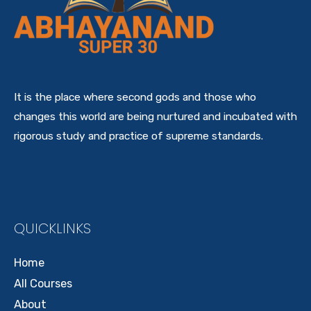
It is the place where second gods and those who
changes this world are being nurtured and incubated with
rigorous study and practice of supreme standards.
QUICKLINKS
Home
All Courses
About