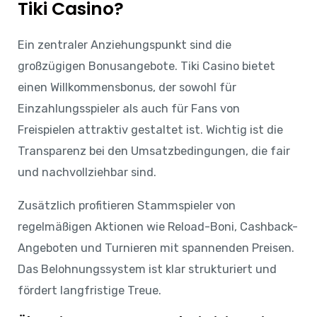
Tiki Casino?
Ein zentraler Anziehungspunkt sind die
großzügigen Bonusangebote. Tiki Casino bietet
einen Willkommensbonus, der sowohl für
Einzahlungsspieler als auch für Fans von
Freispielen attraktiv gestaltet ist. Wichtig ist die
Transparenz bei den Umsatzbedingungen, die fair
und nachvollziehbar sind.
Zusätzlich profitieren Stammspieler von
regelmäßigen Aktionen wie Reload-Boni, Cashback-
Angeboten und Turnieren mit spannenden Preisen.
Das Belohnungssystem ist klar strukturiert und
fördert langfristige Treue.