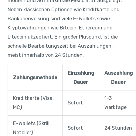
modern und auf maximale Flexibilität ausgelegt.
Neben klassischen Optionen wie Kreditkarte und
Banküberweisung sind viele E-Wallets sowie
Kryptowährungen wie Bitcoin, Ethereum und
Litecoin akzeptiert. Ein großer Pluspunkt ist die
schnelle Bearbeitungszeit bei Auszahlungen –
meist innerhalb von 24 Stunden.
Einzahlung
Auszahlung
Zahlungsmethode
Dauer
Dauer
Kreditkarte (Visa,
1-3
Sofort
MC)
Werktage
E-Wallets (Skrill,
Sofort
24 Stunden
Neteller)